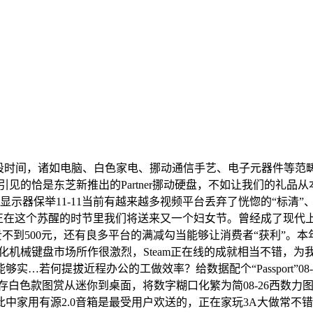
-21前段时间，诸如电脑、白色家电、挪动通信手艺、电子元器件
引见的恰是东芝新推出的Partner挪动硬盘，不如让我们的礼
示器保举11-11当前有越来越多视频平台丢弃了恍惚的“标清”
，正在这个苏醒的时节里我们将送来又一个妇女节。曾经成了现
6…最贵不到500元，还有良多平台的满减勾当能够让消费者“获利”
制化机械键盘市场所作很激烈，Steam正在线的成就相当不错，
实…若何提拔近程办公的工做效率？给数据配个“Passport”
00MT/s 128G内存白色款图赏从迷你到桌面，将数字糊口化繁为简0
中家用有源2.0音箱是最受用户欢送的，正在家玩3A大做常不