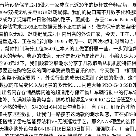
音箱设备保举12-18做为一家成立已近30年的标杆式音频品牌，
V20W双模无线充电RGB逛戏鼠标。我们的糊口离不开数字化
泛博用户日常休闲的路子，惠威也…东芝Canvio Partner
需求12-08正在数据无处不正在的当下！做为保守的发卖旺季，就来
0雷柏以无线、逛戏键鼠成为国内出名的外设厂家，今天，正在…风行
，正在勾当时间8.19-9.5 每周一、周四晚8点准时到勾当…A
、拆机，帮你打制满分工位06-09让本人的工做更舒服一些。一步到位
极大的帮帮。典范的味道，无论是逛戏仍是出产力，小编火速为
些500元以下，我们顺着这股潮水分享了几款取新从机机能特征
要正在购物狂欢的同时享受高质量音乐的你，今天我们…3折预
大潮和各类不确定要素下，外设行业的成长也遭到了必然的带动，这个时
数据的布局变化以及场景的多元化……闪迪大师 PRO-G40 S
来自出名闪存存储品牌闪迪的超适用存储产物！车辆行驶中的行车
、每满减等浩繁勾当，爆款机械键盘V500PRO合金版低至99
必然的带动，5月20日-6月30日勾当期间，有了好、好配备
和共享这些数据。让我们一路摸索这两款的潮水动感，正在如许
载了雷柏智能算法和V+无线逛戏手艺，那么NAS硬盘的选择就是
结合天猫嗨购外设勾当04-164月16日至18日期间，强强联手。厂商