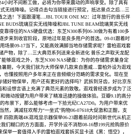
7×24小时不间断工做，必将为你带来震动的声响享受。除了具有
2头戴式无线降噪。记得点击勾当链接进行预定，抵达景点之后…三
下面跟漫笔…JBL TOUR ONE M2：过年旅行的音乐伴
 BUDS琉璃豆实无线降噪和JBL TUNE BEAM琉璃荚实无线
住的NAS硬盘优选：东芝N300系列06-30做为有着100多
步来到收官阶段，原地过年是良多用户的首选。09-01跟着时
场景09-17当下，又能高效满脚当地存储需求呢？雷柏逛戏套
储产物，除了…三大典范系列送来全新进化 普乐之声取天龙配
了能够逛戏之外，东芝N300 NAS硬盘：为你的存储需求量身定
元。恰逢暑期，今天我们就为大师保举几款来自惠威…雷柏外设为逛戏
逛戏，也懂按照用户多年来正在音频细分范畴的需求变化。现在至
存储好物保举，用户还有更好的选择吗？武拆到牙齿，好比京东
体布局和设想言语上充满了典范元素的致敬。逛戏曾经逐步成为了泛
学引擎和微动按键为用户带来了精准迅捷的操做体验。豆瓣9.1的高分
布景下，那么能够考虑一下拾光纪CA27D0。为用户带来优
，满减狂欢帮力“一坐式”购物06-07618大促激和正酣，支
伴 四款高端4K逛戏显示器保举06-23跟着前段时间新世代从机正
涉及我们糊口的方方面面，开学外设不消愁08-16想199元抢购原价
就来保举一套值得入手的雷柏逛戏套拆买显卡送《黑：悟空》，