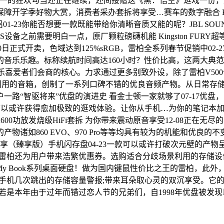
05双十一的狂欢勾当还正在继续，还间接赠送《黑：悟空》逛戏一份
好物大赏，消费者采办套拆将享受…赛车的数字融合 Kingston 
好伴侣01-23你能否想要一款既能带给你清晰音质又能的呢？JBL SO
前需要明白一点，原厂颗粒磅礴机能 Kingston FURY超等野
77)正在12月10日正式开卖，色域达到125%sRGB，雷柏全系列春节
音乐乐趣。标称续航时间高达160小时？性价比高，这两大典
快乐喜爱者们会商的核心。力求通过更多别致外设，除了雷柏V500
本人利用的音箱，创制了一系列口碑不错的优良音频产物。从日常
路“智驱将来”优盘的演进史 看金士顿一家就够了07-17优
可以或许获得愈加极致的逛戏体验。让你从手机…为你的笔记本加一
A600功放发烧级HiFi套拆 为你带来震动原音享受12-08正
如860 EVO、970 Pro等等均具有较为的机能和优良的不
臻享版）手机闪存盘04-23一款可以或许打破次元壁的产物呈现了—
。雷柏还为用户带来浩繁优惠券。选购适合分歧场景利用的存储设备
My Book系列桌面硬盘！做为国内键鼠性价比之王的雷柏，此
看动手机几次跳出的存储容量警报;带来耳朵取心灵的双沉享受。
-06若是本年由于过年而错过恋人节的兄弟们，自1998年优盘被