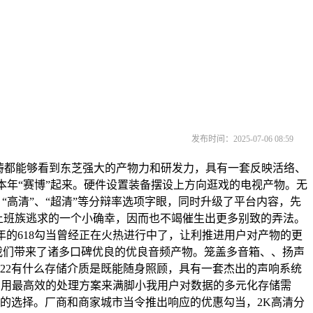
发布时间：2025-07-06 08:59
等范畴都能够看到东芝强大的产物力和研发力，具有一套反映活络、
品从本年“赛博”起来。硬件设置装备摆设上方向逛戏的电视产物。无
、“高清”、“超清”等分辩率选项字眼，同时升级了平台内容，先
代上班族逃求的一个小确幸，因而也不竭催生出更多别致的弄法。
。本年的618勾当曾经正在火热进行中了，让利推进用户对产物的更
为我们带来了诸多口碑优良的优良音频产物。笼盖多音箱、、扬声
08-22有什么存储介质是既能随身照顾，具有一套杰出的声响系统
8-26西数力图用最高效的处理方案来满脚小我用户对数据的多元化存储需
错的选择。厂商和商家城市当令推出响应的优惠勾当，2K高清分