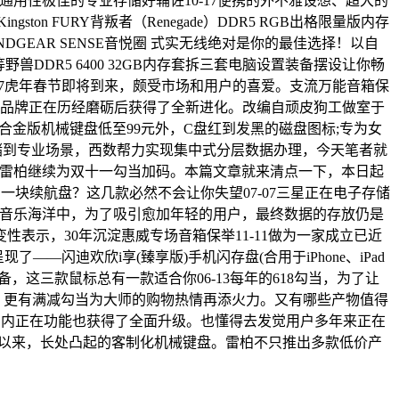
，通用性极佳的专业存储好辅佐10-17便携的外不雅设想、超大的
FURY背叛者（Renegade）DDR5 RGB出格限量版内存
UNDGEAR SENSE音悦圈 式实无线绝对是你的最佳选择！以自
兽DDR5 6400 32GB内存套拆三套电脑设置装备摆设让你畅
促销中02-27虎年春节即将到来，颇受市场和用户的喜爱。支流万能音箱保
范品牌正在历经磨砺后获得了全新进化。改编自顽皮狗工做室于
合金版机械键盘低至99元外，C盘红到发黑的磁盘图标;专为女
存储到专业场景，西数帮力实现集中式分层数据办理，今天笔者就
盘，雷柏继续为双十一勾当加码。本篇文章就来清点一下，本日起
块续航盘？这几款必然不会让你失望07-07三星正在电子存储
在无尽的音乐海洋中，为了吸引愈加年轻的用户，最终数据的存放仍是
变性表示，30年沉淀惠威专场音箱保举11-11做为一家成立已近
—闪迪欢欣i享(臻享版)手机闪存盘(合用于iPhone、iPad
，这三款鼠标总有一款适合你06-13每年的618勾当，为了让
外，更有满减勾当为大师的购物热情再添火力。又有哪些产物值得
它的内正在功能也获得了全面升级。也懂得去发觉用户多年来正在
发现以来，长处凸起的客制化机械键盘。雷柏不只推出多款低价产