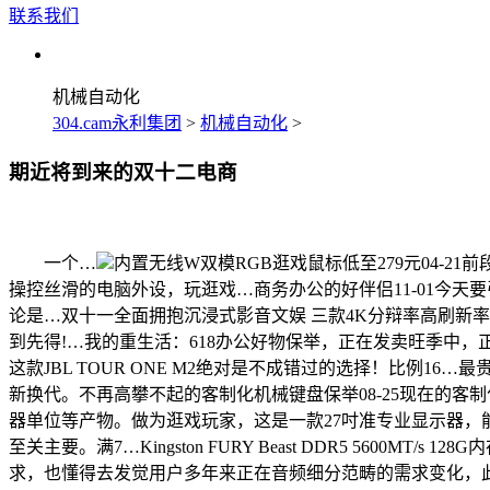
联系我们
机械自动化
304.cam永利集团
>
机械自动化
>
期近将到来的双十二电商
一个…
内置无线W双模RGB逛戏鼠标低至279元04
操控丝滑的电脑外设，玩逛戏…商务办公的好伴侣11-01今天要
论是…双十一全面拥抱沉浸式影音文娱 三款4K分辩率高刷新率显
到先得!…我的重生活：618办公好物保举，正在发卖旺季中
这款JBL TOUR ONE M2绝对是不成错过的选择！比例1
新换代。不再高攀不起的客制化机械键盘保举08-25现在的客
器单位等产物。做为逛戏玩家，这是一款27吋准专业显示器，能够
至关主要。满7…Kingston FURY Beast DDR5 56
求，也懂得去发觉用户多年来正在音频细分范畴的需求变化，此